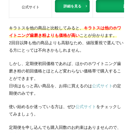
詳細を見る
詳細
公式サイト
キラトスを他の商品と比較してみると、
キラトスは他のホワ
イトニング歯磨き粉よりも価格が高い
ことが分かります。
2回目以降も他の商品よりも高額なため、値段重視で選んでい
る方にとっては不向きかもしれません。
しかし、定期便初回価格であれば、ほかのホワイトニング歯
磨き粉の初回価格とほとんど変わらない価格帯で購入するこ
とができます。
日頃はもっと高い商品を、お得に買えるのは
公式サイト
の定
期便のみです。
使い始めるか迷っている方は、ぜひ
公式サイト
をチェックし
てみましょう。
定期便を申し込んでも購入回数のお約束はありませんので、