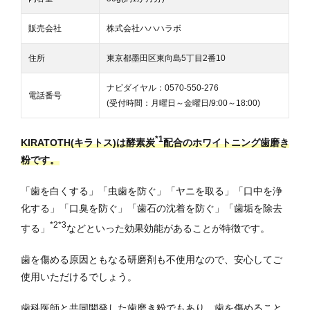
販売会社
株式会社ハハハラボ
住所
東京都墨田区東向島5丁目2番10
ナビダイヤル：0570-550-276
電話番号
(受付時間：月曜日～金曜日/9:00～18:00)
*1
KIRATOTH(キラトス)は酵素炭
配合のホワイトニング歯磨き
粉です。
「歯を白くする」「虫歯を防ぐ」「ヤニを取る」「口中を浄
化する」「口臭を防ぐ」「歯石の沈着を防ぐ」「歯垢を除去
*2*3
する」
などといった効果効能があることが特徴です。
歯を傷める原因ともなる研磨剤も不使用なので、安心してご
使用いただけるでしょう。
歯科医師と共同開発した歯磨き粉でもあり、歯を傷めること