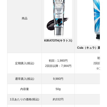
商品
KIRATOTH(キラトス)
Cula（キュラ）
薬用ホ
初回：1
初回：1,980円
定期購入(税込)
2回目以降：
2回目以降：7,984円
※1世帯
通常購入(税込)
9,980円
4,8
内容量
50g
4
1日あたりの価格(税込)
約332円
約1