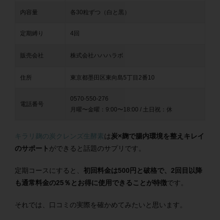
内容量
各30粒ずつ（白と黒）
定期縛り
4回
販売会社
株式会社ハハハラボ
住所
東京都墨田区東向島5丁目2番10
0570-550-276
電話番号
月曜〜金曜：9:00〜18:00 / 土日祝：休
キラリ麹の炭クレンズ生酵素
は
炭×麹で腸内環境を整えキレイ
のサポート
ができると話題のサプリです。
定期コースにすると、
初回料金は500円と破格で、2回目以降
も通常料金の25％とお得に使用できることが特徴
です。
それでは、口コミの実際を確かめてみたいと思います。