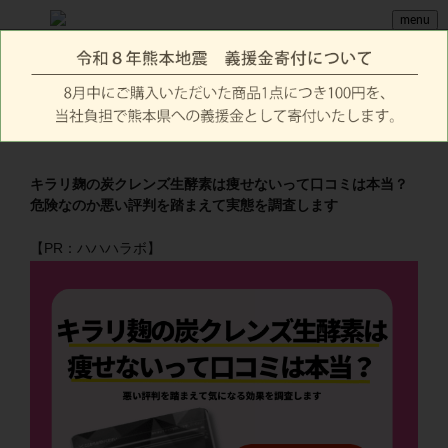
menu
キラリ麹の炭クレンズ生酵素は痩せないって口コミは本当？
危険なのか悪い評判を踏まえて実態を調査します
【PR：ハハハラボ】