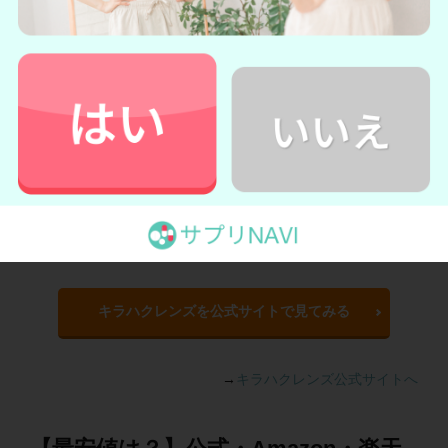
比較を見ていくと、キラハクレンズの
通常価格は9,980円とや
や割高となっています
。しかし定期購入で注文した場合は、
45％割引の5,480円で購入できるためオトクです。さらに
初回
購入に限り99％割引の100円で手に入るのは、大きな魅力と
言えるでしょう
。
割引特典は定期購入限定となるため、気になる人は公式サイ
トをチェックしてみましょう。
＼
初回100円で試してみる！
／
キラハクレンズを公式サイトで見てみる
→
キラハクレンズ公式サイトへ