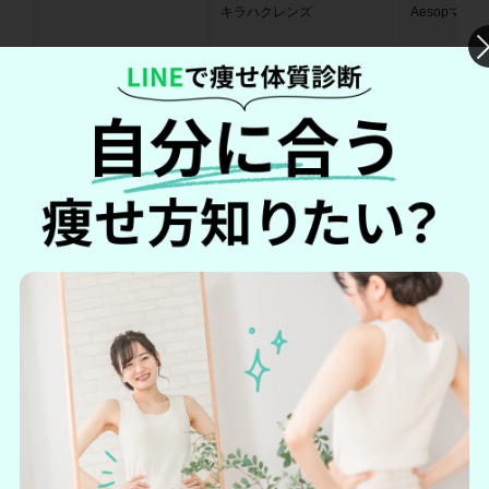
キラハクレンズ
Aesopマウ
定期購入（税込）
5,480円（初回価格100円）
－
通常購入（税込）
9,980円
2,860円
内容量
30包（1ヶ月分）
500ml
1日あたりの価格（税込）
約183円（定期購入の場合）
－
アラントイン
クローブの芽
シメン－5－オール
有効成分
アニス
メントール
スペアミント
グリチルレチン酸
公式サイト
公式サイト
公式サイト