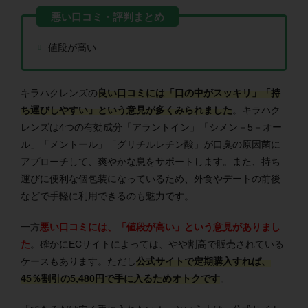
値段が高い
キラハクレンズの
良い口コミには「口の中がスッキリ」「持
ち運びしやすい」という意見が多くみられました
。キラハク
レンズは4つの有効成分「
アラントイン
」「
シメン－5－オー
ル
」「
メントール
」「
グリチルレチン酸
」が口臭の原因菌に
アプローチして、爽やかな息をサポートします。また、持ち
運びに便利な個包装になっているため、外食やデートの前後
などで手軽に利用できるのも魅力です。
一方
悪い口コミには、「値段が高い」という意見がありまし
た
。確かにECサイトによっては、やや割高で販売されている
ケースもあります。ただし
公式サイトで定期購入すれば、
45％割引の5,480円で手に入るためオトクです
。