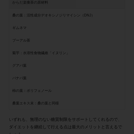
からだ楽痩茶の原材料
桑の葉：活性成分デオキシノジリマイシン（DNJ）
ギムネマ
プーアル茶
菊芋：水溶性食物繊維「イヌリン」
グアバ葉
バナバ葉
柿の葉：ポリフェノール
桑葉エキス末：桑の葉と同様
いずれも、無理のない糖質制限をサポートしてくれるので、
ダイエットを継続して行える点は最大のメリットと言えるで