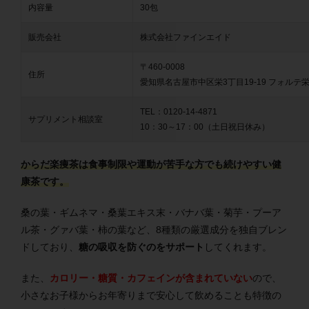
内容量
30包
販売会社
株式会社ファインエイド
〒460-0008
住所
愛知県名古屋市中区栄3丁目19-19 フォルテ栄
TEL：0120-14-4871
サプリメント相談室
10：30～17：00（土日祝日休み）
からだ楽痩茶は食事制限や運動が苦手な方でも続けやすい健
康茶です。
桑の葉・ギムネマ・桑葉エキス末・バナバ葉・菊芋・プーア
ル茶・グァバ葉・柿の葉など、8種類の厳選成分を独自ブレン
ドしており、
糖の吸収を防ぐのをサポート
してくれます。
また、
カロリー・糖質・カフェインが含まれていない
ので、
小さなお子様からお年寄りまで安心して飲めることも特徴の