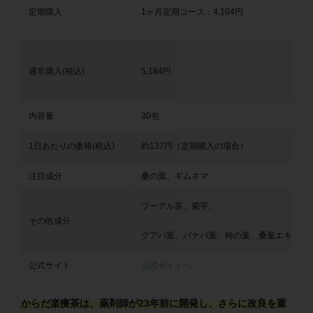
定期購入
1ヶ月定期コース：4,104円
通常購入(税込)
5,184円
内容量
30包
1日あたりの価格(税込)
約137円（定期購入の場合）
注目成分
桑の葉、ギムネマ
プーアル茶、菊芋、
その他成分
グアバ葉、バナバ葉、柿の葉、桑葉エキス末
公式サイト
公式サイトへ
からだ楽痩茶は、薬剤師が23年前に開発し、さらに改良を重