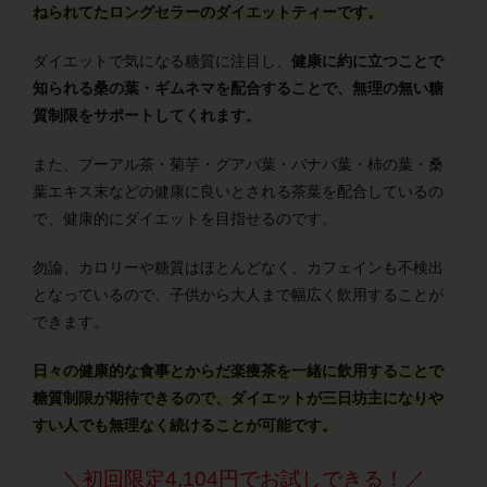
ねられてたロングセラーのダイエットティーです。
ダイエットで気になる糖質に注目し、
健康に約に立つことで
知られる桑の葉・ギムネマを配合することで、無理の無い糖
質制限をサポートしてくれます。
また、プーアル茶・菊芋・グアバ葉・バナバ葉・柿の葉・桑
葉エキス末などの健康に良いとされる茶葉を配合しているの
で、健康的にダイエットを目指せるのです。
勿論、カロリーや糖質はほとんどなく、カフェインも不検出
となっているので、子供から大人まで幅広く飲用することが
できます。
日々の健康的な食事とからだ楽痩茶を一緒に飲用することで
糖質制限が期待できるので、ダイエットが三日坊主になりや
すい人でも無理なく続けることが可能です。
＼初回限定4,104円でお試しできる！／