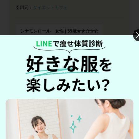
引用元：
ダイエットカフェ
シナモンロール 女性 | 55歳★★☆☆☆
結果的に全く減量は叶わず、2倍の量で飲むと月々8000
円以上かかるので、アホらしくなり止める事にしまし
た。
ただ、この会社自体はとても誠実で良い会社だと思う
ので、お金に余裕のある方は続けてみられたら、もし
かしたら減量出来るのかも知れませんね。
（一部引用）
引用元：
ダイエットカフェ