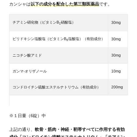
カンシャは
以下の成分を配合した第三類医薬品
です。
チアミン硝化物（ビタミンB
硝酸塩）
30mg
1
ピリドキシン塩酸塩（ビタミンB
塩酸塩）（有効成分）
30mg
6
ニコチン酸アミド
30mg
ガンマ-オリザノール
10mg
コンドロイチン硫酸エステルナトリウム（有効成分）
200mg
※１日量（6錠）中
上記の通り、
軟骨・筋肉・神経・靭帯すべてに作用する有効
成分「コンドロイチン硫酸エステルナトリウム」「チアミン