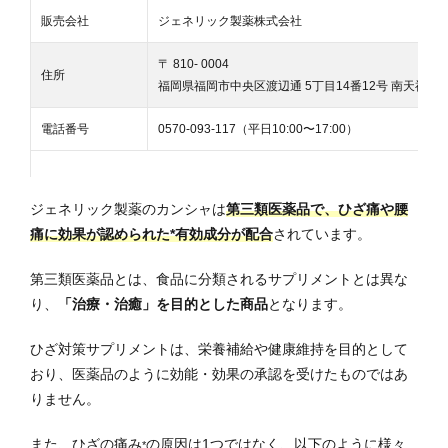
販売会社
ジェネリック製薬株式会社
〒 810- 0004
住所
福岡県福岡市中央区渡辺通 5丁目14番12号 南天神ビ
電話番号
0570-093-117（平日10:00〜17:00）
ジェネリック製薬のカンシャは
第三類医薬品で、ひざ痛や腰
痛に効果が認められた*有効成分が配合
されています。
第三類医薬品とは、食品に分類されるサプリメントとは異な
り、
「治療・治癒」を目的とした商品
となります。
ひざ対策サプリメントは、栄養補給や健康維持を目的として
おり、医薬品のように効能・効果の承認を受けたものではあ
りません。
また、ひざの痛み
の原因は1つではなく、以下のように様々
*