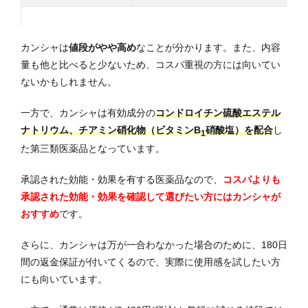
カンシャは
値段がやや高め
なことが分かります。また、内容
量も他と比べると少ないため、コスパ重視の方には向いてい
ないかもしれません。
一方で、カンシャは有効成分の
コンドロイチン硫酸エステル
ナトリウム、
チアミン硝化物（ビタミンB
硝酸塩）を配合
し
1
た第三類医薬品となっています。
承認された効能・効果を有する医薬品なので、
コスパよりも
承認された効能・効果を確認して選びたい方にはカンシャが
おすすめ
です。
さらに、カンシャは万が一合わなかった場合のために、180日
間の返金保証が付いてくるので、実際に使用感を試したい方
にも向いています。