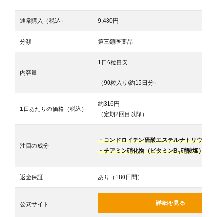
通常購入（税込）
9,480円
分類
第三類医薬品
1日6粒目安
内容量
（90粒入り/約15日分）
約316
円
1日あたりの価格（税込）
（定期2回目以降）
・コンドロイチン硫酸エステルナトリウム（
注目の成分
・チアミン硝化物（ビタミンB
硝酸塩）（有
1
返金保証
あり（180日間）
詳細を見る
公式サイト