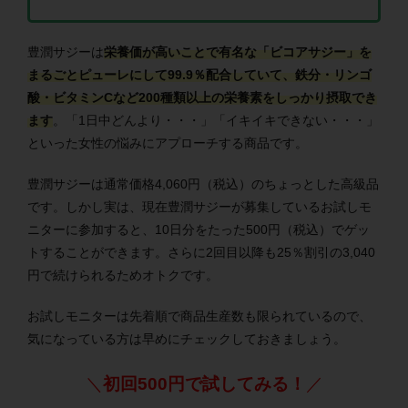
豊潤サジーは
栄養価が高いことで有名な「ビコアサジー」を
まるごとピューレにして99.9％配合していて、鉄分・リンゴ
酸・ビタミンCなど200種類以上の栄養素をしっかり摂取でき
ます
。「1日中どんより・・・」「イキイキできない・・・」
といった女性の悩みにアプローチする商品です。
豊潤サジーは通常価格4,060円（税込）のちょっとした高級品
です。しかし実は、現在豊潤サジーが募集しているお試しモ
ニターに参加すると、10日分をたった500円（税込）でゲッ
トすることができます。さらに2回目以降も25％割引の3,040
円で続けられるためオトクです。
お試しモニターは先着順で商品生産数も限られているので、
気になっている方は早めにチェックしておきましょう。
＼
初回500円で試してみる！
／