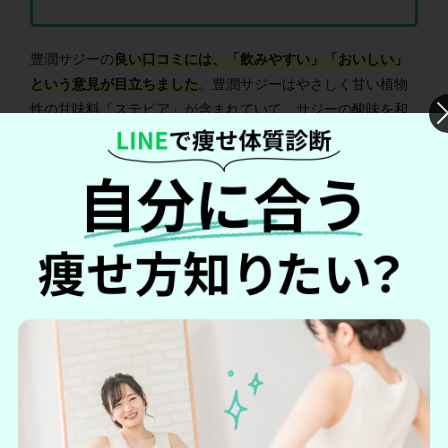
豊潤サジーの
良い口コミには、「飲みやすい」「おいしい」
という意見が目立ちました
。豊潤サジーはやさしく甘い植物
性の甘味料「ステビア」が含まれていて、サジーの酸味を和
らげて飲みやすくしています。酸っぱい食品が苦手な人でも
気軽に続けやすい商品と言えるでしょう。
一方で、「効果が感じられなかった」「飲みにくかった」と
いった正直な意見も見受けられました。豊潤サジーは
医薬品
ではないので、使用することで医学的な効果が得られるわけ
ではない
点はあらかじめ理解しておきましょう。
また豊潤サジーは、サジー（果物）特有の青臭い香りを感じ
るため、飲みやすさには個人差を感じるかもしれません。し
かし
臭いが強いのは、サジーの純度が濃く栄養満点である証
拠
です。本当に栄養豊富だからこそ多くの人に愛されている
のです。