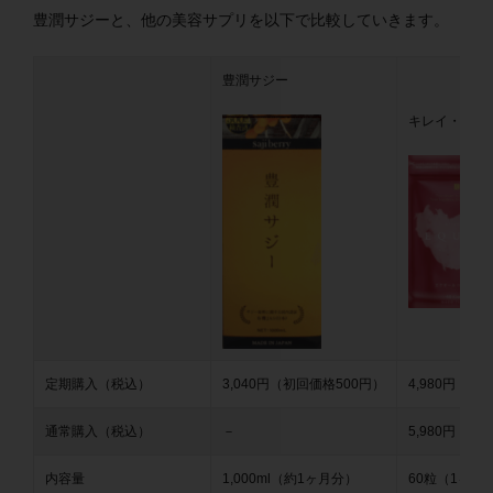
豊潤サジーと、他の美容サプリを以下で比較していきます。
豊潤サジー
キレイ・デ・
定期購入（税込）
3,040円（初回価格500円）
4,980円（初
通常購入（税込）
－
5,980円
内容量
1,000ml（約1ヶ月分）
60粒（1ヶ月