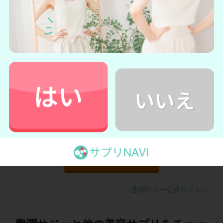
豊潤サジーは通常価格だと4,060円（税込）とちょっぴり高め
の高級品ですが、
下現在Web現在で募集されているお試しモ
ニターに参加すると、10日分をたった500円（税込）で試す
ことができます。
さらに2回目以降も25％割引の3,040円で購
入できるためオトクです。
お試しモニターは先着順で生産数に限りがありますので、お
早めにチェックしてみてください。
＼
初回500円で試してみる！
／
お試しモニターの
詳細を見てみる
→
豊潤サジー公式サイトへ