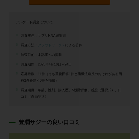
アンケート調査について
調査主体：サプリNAVI編集部
調査方法：
クラウドワークス
による公募
調査目的：本記事への掲載
調査期間：2023年4月10日～24日
応募総数：11件
（うち重複回答1件と薬機法違反のおそれがある回
答2件を除く8件を掲載）
調査項目：年齢、性別、購入歴、5段階評価、感想（選択式）、口
コミ（自由記述）
豊潤サジーの良い口コミ