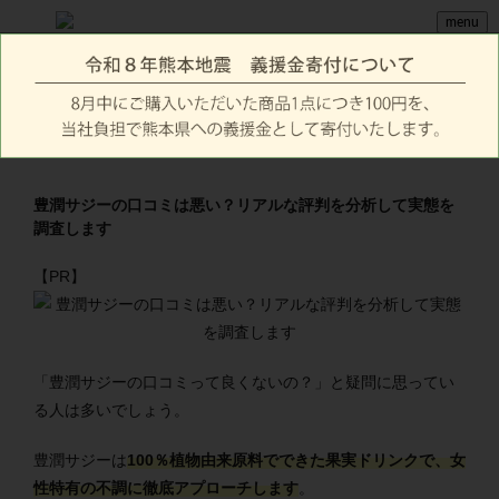
menu
豊潤サジーの口コミは悪い？リアルな評判を分析して実態を
調査します
【PR】
「豊潤サジーの口コミって良くないの？」と疑問に思ってい
る人は多いでしょう。
豊潤サジーは
100％植物由来原料でできた果実ドリンクで、女
性特有の不調に徹底アプローチします
。