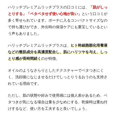
ハリッチプレミアムリッチプラスの口コミには、
「肌がしっ
とりする」「ベタベタせず使い心地が良い」
という口コミが
多く寄せられています。ポーチに入るコンパクトサイズなの
で持ち運びができ、外出時の保湿ケアにも重宝しているとい
う声もありました。
ハリッチプレミアムリッチプラスは、
ヒト幹細胞順化培養液
などの整肌成分を高濃度配合し、肌にハリツヤを与え、しっ
とり感が長時間続く
のが特徴。
オイルのようなさらりとしたテクスチャーでベタつきにく
く、洗顔後になじませるだけでしっとりうるおうのも支持さ
れている理由です。
ただし、肌の状態や好みで使用感には個人差があるため、ベ
タつきが気になる場合は量を少なめにする、乾燥時は重ね付
けするなど、使い方を工夫すると良いでしょう。