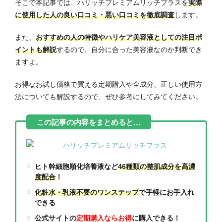
そこで本記事では、ハリッチプレミアムリッチプラスを
実際
に使用した人の良い口コミ・悪い口コミを徹底調査
します。
また、
おすすめの人の特徴やハリケア美容液としての注目ポ
イントも解説
するので、自分に合った美容液なのか判断でき
ますよ。
お得なお試し価格で買える定期購入や全成分、正しい使用方
法についても解説するので、ぜひ参考にしてみてください。
ヒト幹細胞順化培養液など
46種類の整肌成分を高濃
度配合
！
化粧水・乳液不要のワンステップ
で手軽にお手入れ
できる
公式サイトの
定期購入ならお得
に購入できる！