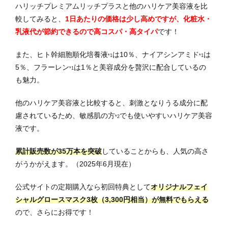
ハリッチプレミアムリッチプラスと他のハリケア美容液を比
較してみると、
1日あたりの価格は少し高めですが、化粧水・
乳液代が節約できるので高コスパ・高タイパ
です！
また、ヒト幹細胞順化培養液
は10％、ナイアシンアミド
は
*1
*1
5％、フラーレン
は1％と美容成分を贅沢に配合しているの
*1
も魅力。
他のハリケア美容液と比較すると、刺激となりうる成分に配
慮されているため、敏感肌の方
でも使いやすいハリケア美容
*2
液です。
累計販売数が35万本を突破
していることからも、人気の高さ
がうかがえます。（2025年6月現在）
公式サイトの定期購入なら初回特典として
オリジナルフェイ
シャルグロースマスク3枚（3,300円相当）が無料でもらえる
ので、さらにお得です！