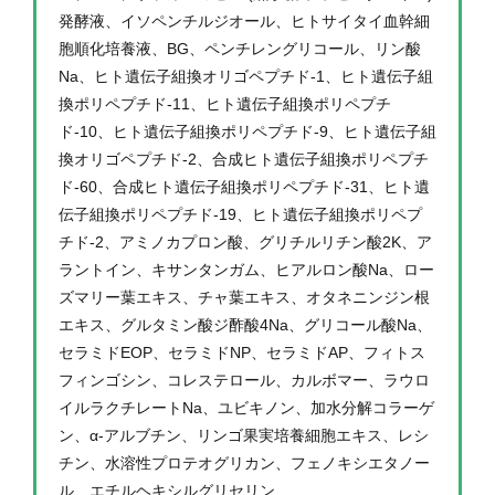
発酵液、イソペンチルジオール、ヒトサイタイ血幹細
胞順化培養液、BG、ペンチレングリコール、リン酸
Na、ヒト遺伝子組換オリゴペプチド-1、ヒト遺伝子組
換ポリペプチド-11、ヒト遺伝子組換ポリペプチ
ド-10、ヒト遺伝子組換ポリペプチド-9、ヒト遺伝子組
換オリゴペプチド-2、合成ヒト遺伝子組換ポリペプチ
ド-60、合成ヒト遺伝子組換ポリペプチド-31、ヒト遺
伝子組換ポリペプチド-19、ヒト遺伝子組換ポリペプ
チド-2、アミノカプロン酸、グリチルリチン酸2K、ア
ラントイン、キサンタンガム、ヒアルロン酸Na、ロー
ズマリー葉エキス、チャ葉エキス、オタネニンジン根
エキス、グルタミン酸ジ酢酸4Na、グリコール酸Na、
セラミドEOP、セラミドNP、セラミドAP、フィトス
フィンゴシン、コレステロール、カルボマー、ラウロ
イルラクチレートNa、ユビキノン、加水分解コラーゲ
ン、α-アルブチン、リンゴ果実培養細胞エキス、レシ
チン、水溶性プロテオグリカン、フェノキシエタノー
ル、エチルヘキシルグリセリン