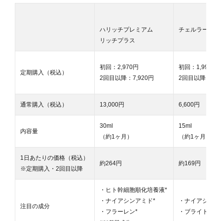
ハリッチプレミアム
チェルラーブリ
リッチプラス
初回：2,970円
初回：1,996円
定期購入（税込）
2回目以降：7,920円
2回目以降：5,0
通常購入（税込）
13,000円
6,600円
30ml
15ml
内容量
（約1ヶ月）
（約1ヶ月）
1日あたりの価格（税込）
約264円
約169円
※定期購入・2回目以降
・ヒト幹細胞順化培養液*
・ナイアシンアミド*
・ナイアシンア
注目の成分
・フラーレン*
・ブライト卵殻