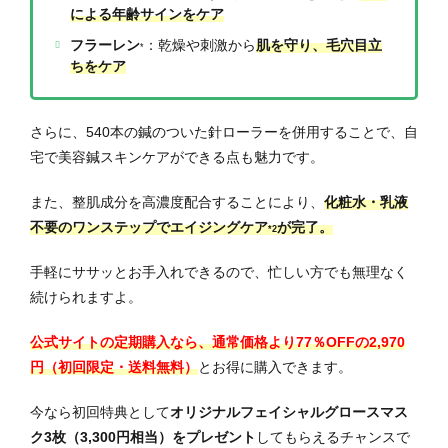
による年齢サインをケア
フラーレン
：乾燥や刺激から
肌を守り、毛穴目立
*
ちをケア
さらに、540本の鍼のついた針ローラーを併用することで、自
宅で美容鍼スキンケアができる点も魅力です。
また、整肌成分を高濃度配合することにより、
化粧水・乳液
不要のワンステップでエイジングケア
が完了。
*2
手軽にササッとお手入れできるので、忙しい方でも無理なく
続けられますよ。
公式サイトの定期購入なら、通常価格より77％OFFの2,970
円（初回限定・送料無料）
とお得に購入できます。
今なら初回特典として
オリジナルフェイシャルグロースマス
ク3枚（3,300円相当）をプレゼント
してもらえるチャンスで