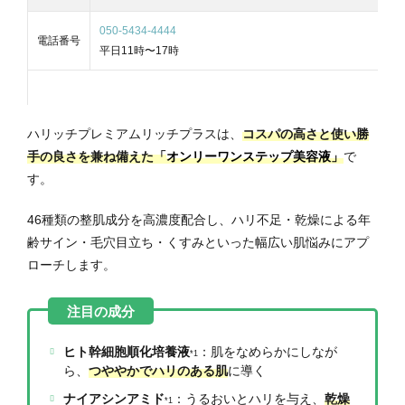
050-5434-4444
電話番号
平日11時〜17時
ハリッチプレミアムリッチプラスは、
コスパの高さと使い勝
手の良さを兼ね備えた「
オンリーワンステップ美容液」
で
す。
46種類の整肌成分を高濃度配合し、ハリ不足・乾燥による年
齢サイン・毛穴目立ち・くすみといった幅広い肌悩みにアプ
ローチします。
ヒト幹細胞順化培養液
：肌をなめらかにしなが
*1
ら、
つややかでハリのある肌
に導く
ナイアシンアミド
：うるおいとハリを与え、
乾燥
*1