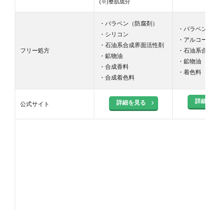
(※)整肌成分
・パラベン（防腐剤）
・パラベン（防
・シリコン
・アルコール
・石油系合成界面活性剤
フリー処方
・石油系合成界
・鉱物油
・鉱物油
・合成香料
・着色料
・合成着色料
詳細を見
詳細を見る
公式サイト