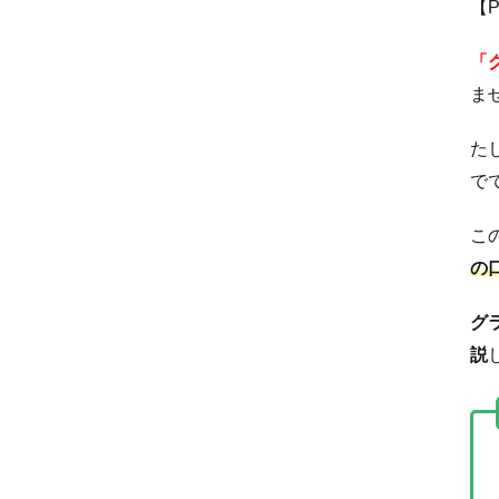
【
「
ま
た
で
こ
の
グ
説