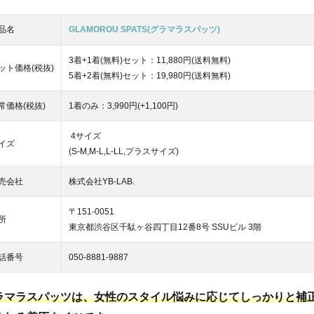
品名
GLAMOROU SPATS(グラマラスパッツ)
3着+1着(無料)セット：11,880円(送料無料)
ット価格(税抜)
5着+2着(無料)セット：19,980円(送料無料)
常価格(税抜)
1着のみ：3,990円(+1,100円)
4サイズ
イズ
(S-M,M-L,L-LL,プラスサイズ)
売会社
株式会社YB-LAB.
〒151-0051
所
東京都渋谷区千駄ヶ谷四丁目12番8号 SSUビル 3階
話番号
050-8881-9887
ラマラスパッツは、女性のスタイル悩みに応じてしっかりと補