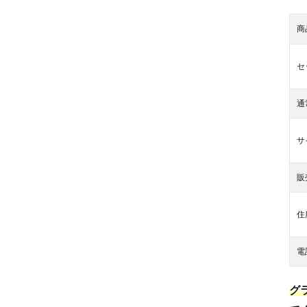
商
セ
通
サ
販
住
電
グ