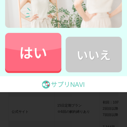
安く買えます！
＼ 今だけ！初回10円で試せるチャンス
／
グラミープラスの詳細を公式サイトで見てみる
→グラミープラスの公式サイト
楽天やAmazonと公式サイトの価格差は、なんと
3,672円〜
7,334円
もありました。
媒体
コース
価格（税込）
初回：10円
15日定期プラン
2回目以降：4,1
公式サイト
※6回の解約縛りあり
7回目以降：3,6