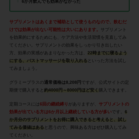
6か月飲んでも効果がなかった
サプリメントはあくまで補助として使うものなので、飲むだ
けでは効果が出ない可能性は大いにあります。
サプリメント
を効果的にするためにも、ケア方法や生活習慣を見直してみ
てください。サプリメントの効果をしっかり引き出したい
方、効果の実感があまりなかった方は、
22時までに寝るよう
にする、バストマッサージを取り入れる
といった方法を試し
てみましょう。
グラミープラスの
通常価格は8,208円
ですが、公式サイトの定
期便で購入すると
約4000円～8000円ほど安く
購入できます。
定期コースには
6回の継続縛り
がありますが、
サプリメントの
効果が出ている方は6か月以上継続している方が多い
です。
6
か月分のサプリメントをお得に購入できると考えると、試し
てみる価値はある
と思うので、興味ある方はぜひ購入してみ
てください。