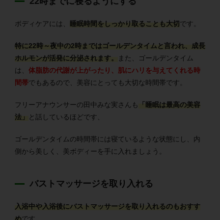
22時までに寝るようにする
ボディケアには、
睡眠時間をしっかり取ることも大切
です。
特に
22時～夜中の2時まではゴールデンタイム
と言われ、
成長
ホルモンが活発に分泌
されます。
また、ゴールデンタイム
は、
体脂肪の代謝が上がったり、肌にハリを与えてくれる時
間帯
でもあるので、美容にとっても大切な時間帯です。
フリーアナウンサーの田中みな実さんも
「睡眠は最高の美容
法」
と話しているほどです、
ゴールデンタイムの時間帯には寝ているような状態にし、内
側から美しく、美ボディーを手に入れましょう。
バストマッサージを取り入れる
入浴中や入浴後にバストマッサージを取り入れるのもおすす
め
です。