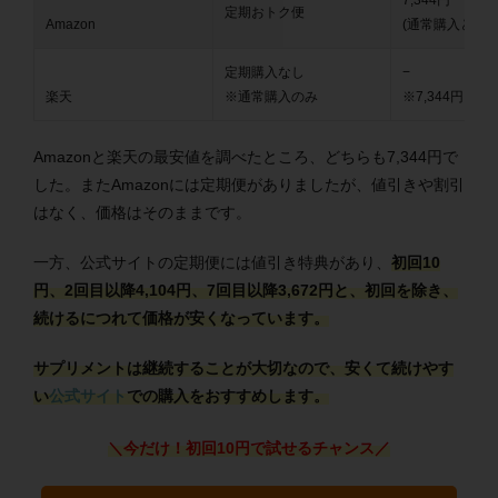
7,344円
定期おトク便
Amazon
(通常購入と同価
定期購入なし
−
楽天
※通常購入のみ
※7,344円
Amazonと楽天の最安値を調べたところ、どちらも7,344円で
した。またAmazonには定期便がありましたが、値引きや割引
はなく、価格はそのままです。
一方、公式サイトの定期便には値引き特典があり、
初回10
円、2回目以降4,104円、7回目以降3,672円
と、初回を除き、
続けるにつれて価格が安くなっています。
サプリメントは継続することが大切なので、
安くて続けやす
い
公式サイト
での購入をおすすめします。
＼今だけ！初回10円で試せるチャンス
／