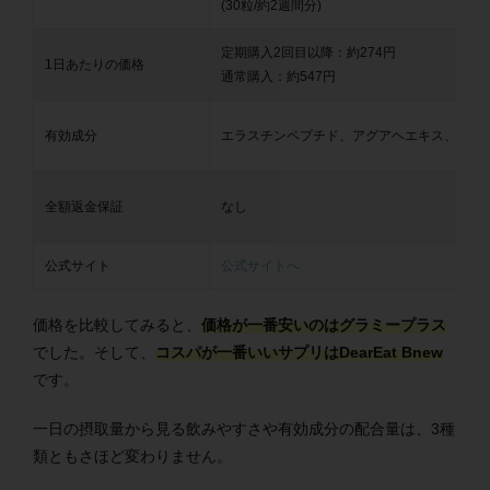
(30粒/約2週間分)
定期購入2回目以降：約274円
1日あたりの価格
通常購入：約547円
有効成分
エラスチンペプチド、アグアヘエキス、エク
全額返金保証
なし
公式サイト
公式サイトへ
価格を比較してみると、
価格が一番安いのはグラミープラス
でした。そして、
コスパが一番いいサプリはDearEat Bnew
です。
一日の摂取量から見る飲みやすさや有効成分の配合量は、3種
類ともさほど変わりません。