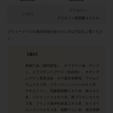
グリセリン
ミツロウ
グリセリン脂肪酸エステル
グラミープラスの成分詳細を知りたい方は下記をご覧くださ
い。
【成分】
亜麻仁油（国内製造）、サフラワー油、デンプ
ン、エラスチンペプチド（魚由来）、オオミテ
ングヤシ果実油末、ホウ素含有酵母、ワイルド
ヤムエキス末、ブラックジンジャーエキス末、
デキストリン、乳酸菌発酵エキス末、梅エキス
末、バイテックスエキス末、豚プラセンタエキ
ス末、フランス海岸松樹皮エキス末、セイヨウ
カノコソウエキス末、発酵ウコン末、海洋深層