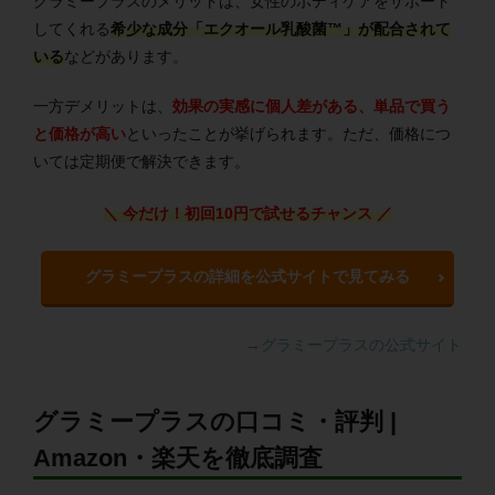
グラミープラスのメリットは、女性のボディケアをサポート
してくれる
希少な成分
「エクオール乳酸菌™」
が配合されて
いる
などがあります。
一方デメリットは、
効果の実感に個人差がある、単品で買う
と価格が高い
といったことが挙げられます。ただ、価格につ
いては定期便で解決できます。
＼ 今だけ！初回10円で試せるチャンス
／
グラミープラスの詳細を公式サイトで見てみる
→グラミープラスの公式サイト
グラミープラスの口コミ・評判 |
Amazon・楽天を徹底調査