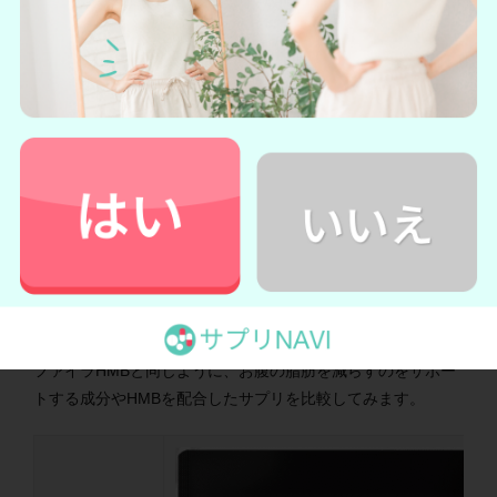
といった声が見られます。
ファイラHMBはあくまでサプリな
ので、飲むだけで痩せたり筋肉が鍛えられたりするものでは
ありません。
とはいえ、ファイラHMBはお腹の脂肪を減らすのに役立つ成
分と筋肉の維持に役立つ成分をダブルで配合しています。
ダ
イエットや筋トレのサポートとして食事や運動に気をつけな
がら利用してみてはいかがでしょうか。
ファイラHMBと他のダイエタリーサ
プリ・HMBサプリを比較
ファイラHMBと同じように、お腹の脂肪を減らすのをサポー
トする成分やHMBを配合したサプリを比較してみます。