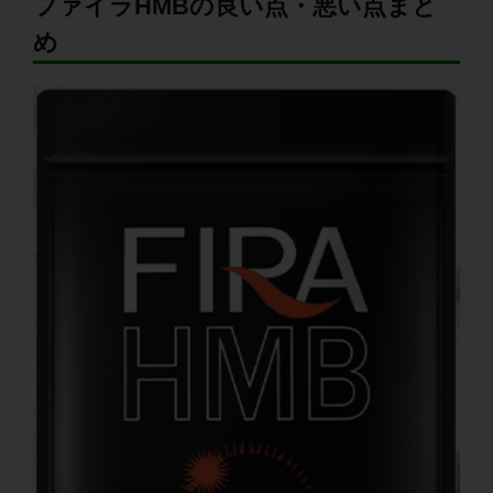
ファイラHMBの良い点・悪い点まと
め