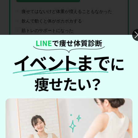
痩せてはないけど体重が増えることもなかった
飲んで動くと体がポカポカする
筋トレのサポートになった
効果が感じられない
下痢気味になる
良い口コミの中には、
運動する時間が取れなかったのに体重
が増えていない
という声がありました。また、サプリの効果
とは断言できないものの、
飲みながら筋トレすることで減量
しながらビルドアップできたとの声も見られました。
一方、悪い口コミには「痩せない」「効果が感じられない」