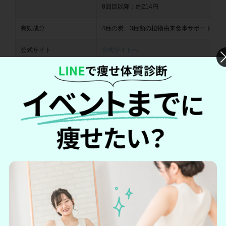
8回目以降：約214円
有効成分
4種の炭、3種類の植物由来食事サポート、2
公式サイト
公式サイトへ
ダーククレンズは、オリジナルレシピにより日本人に合った
味付けがされたチャコールクレンズです。
4種類の炭がチャコールファスティングをサポートし、乳酸菌
や290種類の植物発酵エキスも配合されているため、美容・健
康にも配慮した栄養価の高いドリンクになっています。
通常価格は8,100円と高価なものの、定期コースであれば500
円～購入できます。ダイエットだけでなく吸着効果などの美
容・健康面に配慮している点は嬉しいポイントと言えるでし
ょう。
＼初回限定1円でお試しできる！／