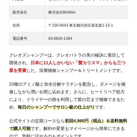
販売会社
株式会社Boldies
住所
〒150-0043 東京都渋谷区道玄坂1-12-1
電話番号
03-6820-1384
クレオズシャンプーは、クレオパトラの美の秘訣に着目して
開発され、
日本に11人しかいない「髪カリスマ」からも三つ
星を受賞
した、深層補修シャンプー＆トリートメントです。
23種のアミノ酸と加水分解ケラチンを配合し、ダメージを補
修しながら潤いを閉じ込めます。さらに、ヒートリペア処方
により、ドライヤーの熱を利用して髪の芯まで補修できるた
め、
毎日のシャンプーでサロン級の仕上がり
です。
公式サイトの定期コースなら
初回4,980円（税込）＆送料無料
で購入可能
です。解約や変更もマイページから簡単にできる
ので、気軽に試せるのもポイントです。