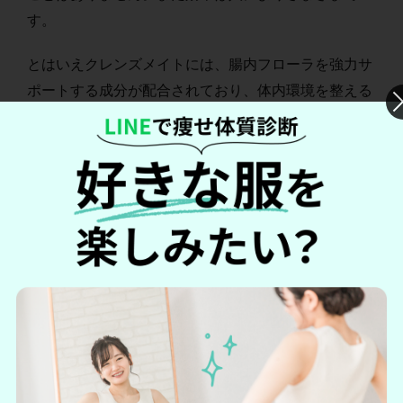
す。
とはいえクレンズメイトには、腸内フローラを強力サ
ポートする成分が配合されており、体内環境を整える
効果が期待できるでしょう。
参考 :
姫路さくらクリニック。
クレンズメイトはカロリーカットと腸内フローラを強
力サポートします。
クレンズメイトをプラスワンすることは必ずしも悪手
ではないはず。ダイエタリーライフの一助として、ク
レンズメイトの酵素ダイエットドリンクを検討してみ
ると良いでしょう。
＼初回500円で試してみる!／