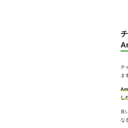
A
チ
ま
A
し
良
な