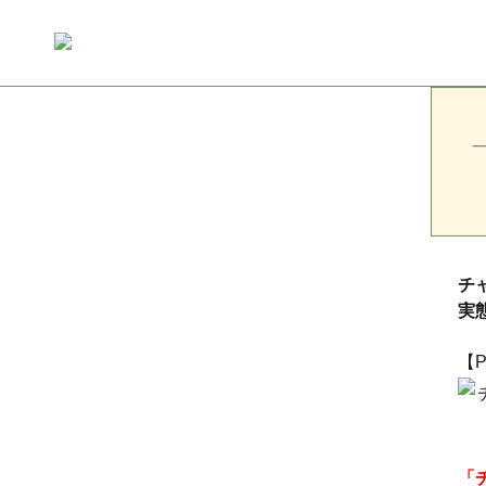
チ
実
【
「