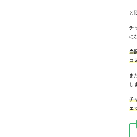
と
チ
に
当
コ
ま
し
チ
ェ