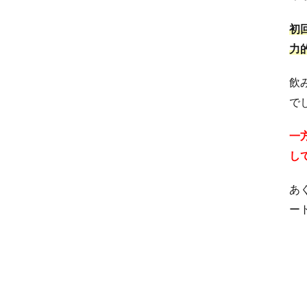
初
力
飲
で
一
し
あ
ー