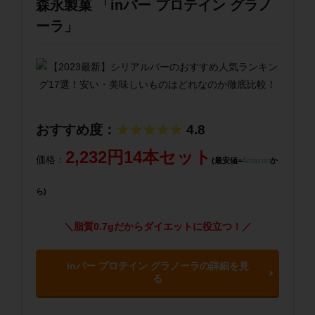
森永製菓 「inバー プロテイン グラノ
ーラ」
おすすめ度：
★★★★★
4.8
2,232円14本セット
価格：
(最安値=
Amazon
か
ら)
＼脂質0.7gだからダイエットに役立つ！／
inバー プロテイン グラノーラの詳細を見
る