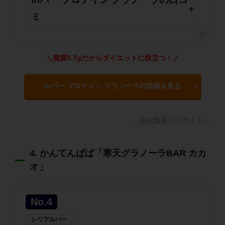
ミ
＼脂質0.7gだからダイエットに役立つ！／
inバー プロテイン グラノーラの詳細を見る
→森永製菓公式サイトへ
4. かんてんぱぱ「寒天グラノーラBAR カカ
オ」
No.4
シリアルバー