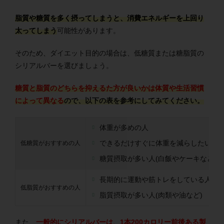
脂質や糖質を多く摂ってしまうと、消費エネルギーを上回り
太ってしまう
可能性があります。
そのため、ダイエット目的の場合は、低糖質または糖脂質の
シリアルバーを選びましょう。
糖質と脂質のどちらを抑えるた方が良いかは体質や生活習慣
によって異なる
ので、以下の表を参考にしてみてください。
体重が多めの人
できるだけすぐに体重を減らしたい
低糖質がおすすめの人
糖質摂取が多い人(白飯やケーキなど)
長期的に運動や筋トレをしている人
低脂質がおすすめの人
脂質摂取が多い人(肉類や油など)
また、
一般的にシリアルバーは、1本200カロリー前後ある製