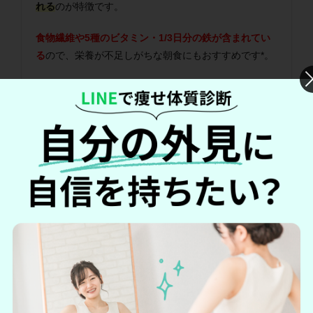
れる
のが特徴です。
食物繊維や5種のビタミン・1/3日分の鉄が含まれてい
る
ので、栄養が不足しがちな朝食にもおすすめです*。
また
食べごたえがあるので、ダイエット中の間食にも
適しています。
ダイエットしたい方は、糖質を抑えた「1本満足バー
シリアルブラック」をお試ししてみてはいかがでしょ
うか。
＊栄養素等表示基準値に占める割合
商品詳細情報
アサヒグループ食品 1本満足バー シ