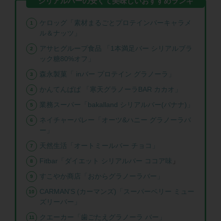
ケロッグ「素材まるごとプロテインバーキャラメ
ル＆ナッツ」
アサヒグループ食品 「1本満足バー シリアルブラ
ック糖80%オフ」
森永製菓「 inバー プロテイン グラノーラ」
かんてんぱぱ 「寒天グラノーラBAR カカオ」
業務スーパー「bakalland シリアルバー(バナナ)」
ネイチャーバレー「オーツ&ハニー グラノーラバ
ー」
天然生活「オートミールバー チョコ」
Fitbar「ダイエット シリアルバー ココア味
」
すこやか商店「おからグラノーラバー」
CARMAN'S (カーマンズ)「スーパーベリー ミュー
ズリーバー」
クエーカー「歯ごたえグラノーラ バー」