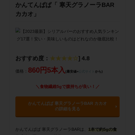
かんてんぱぱ「 寒天グラノーラBAR
カカオ」
おすすめ度：
★★★★☆
] 4.8
860円5本入
価格：
(最安値=
公式サイト
から)
＼食物繊維5gで腹持ちが良い！／
かんてんぱぱ 寒天グラノーラBAR カカオ
の詳細を見る
かんてんぱぱ 寒天グラノーラBARは、
1本で約5gの食