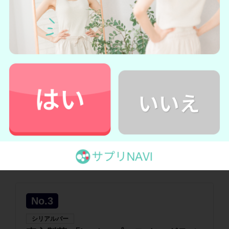
リアルブラック糖80%オフの口コミ
＼糖類80％オフでダイエットにおすすめ！／
1本満足バー シリアルブラック糖80%オフの詳細
を見る
→アサヒグループ食品公式サイトへ
3. 森永製菓「inバー プロテイン グラノー
ラ」
No.3
シリアルバー