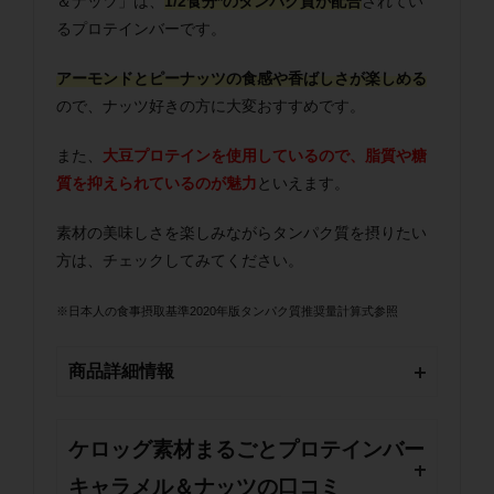
＆ナッツ」は、
1/2食分*のタンパク質が配合
されてい
るプロテインバーです。
アーモンドとピーナッツの食感や香ばしさが楽しめる
ので、ナッツ好きの方に大変おすすめです。
また、
大豆プロテインを使用しているので、脂質や糖
質を抑えられているのが魅力
といえます。
素材の美味しさを楽しみながらタンパク質を摂りたい
方は、チェックしてみてください。
※日本人の食事摂取基準2020年版タンパク質推奨量計算式参照
商品詳細情報
ケロッグ素材まるごとプロテインバー
キャラメル＆ナッツの口コミ