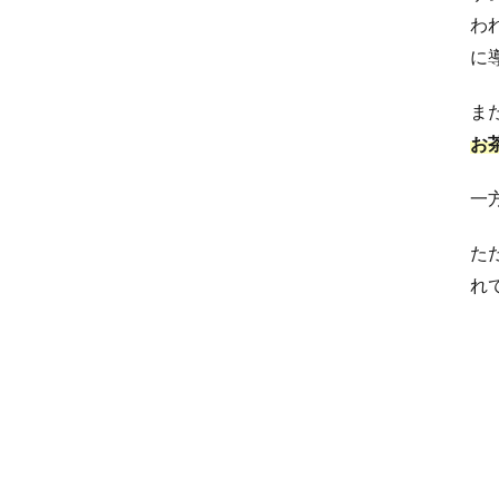
わ
に
ま
お
一
た
れ