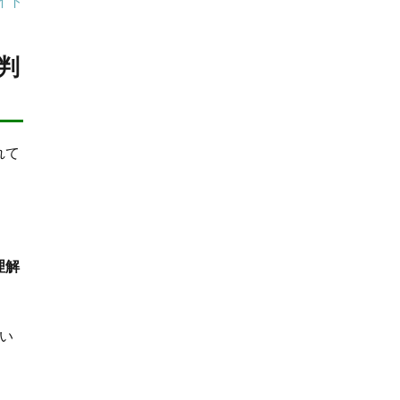
イト
判
れて
。
理解
い
。