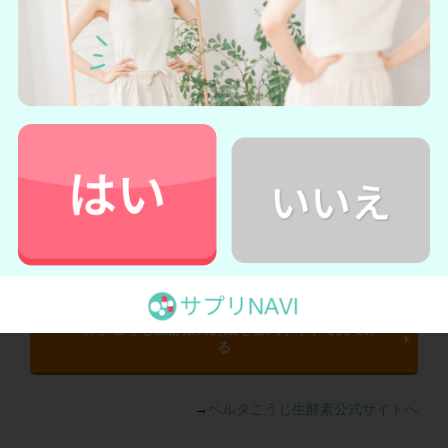
こうじ生酵素は1.5兆個の乳酸菌を含んでいるので、酵素が吸
収されやすい腸内環境に整えてくれるのです。
さらには、馬プラセンタエキス、吸収率の良いコラーゲンペ
プチド、女性の美容に有効なザクロ、コエンザイムQ10、10
種以上のスーパーフードと言った美容成分も配合されていま
す。
ベルタこうじ生酵素は、インナービューティーを目指しつつ
ダイエットで不足しがちな栄養素を補うことができます。
＼初回限定980円でお試しできる！／
ベルタこうじ生酵素の詳細を公式サイトで見てみ
る
→
ベルタこうじ生酵素公式サイトへ