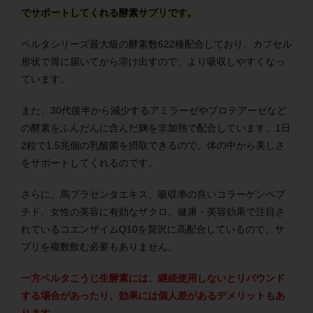
でサポートしてくれる酵素サプリです。
ベルタシリーズ最大級の酵素数622種配合しており、カプセル
形状で胃に届いてから溶け出すので、より吸収しやすくなっ
ています。
また、30代後半から減少するアミラーゼやプロテアーゼなど
の酵素をふんだんに含んだ麹を非加熱で配合しています。1日
2粒で1.5兆個の乳酸菌を摂取できるので、体の中から美しさ
をサポートしてくれるのです。
さらに、馬プラセンタエキス、吸収率の良いコラーゲンペプ
チド、女性の美容に有効なザクロ、健康・美容効果で注目さ
れているコエンザイムQ10を贅沢に高配合しているので、サ
プリを複数飲む必要もありません。
一方ベルタこうじ生酵素には、継続使用しないとリバウンド
する場合があったり、効果には個人差があるデメリットもあ