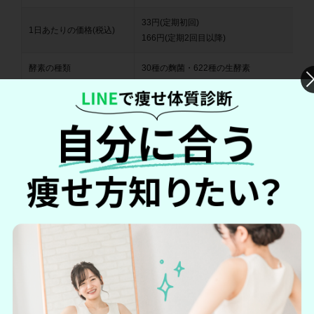
33円(定期初回)
1日あたりの価格(税込)
166円(定期2回目以降)
酵素の種類
30種の麴菌・622種の生酵素
その他栄養素
馬プラセンタ、コラーゲンペプチド、ザクロ、
公式サイト
公式サイトへ
ベルタこうじ生酵素は、他の酵素サプリと比べ酵素数が多く
含まれている点が特徴的です。
ベルタこうじ生酵素の独自発酵抽出技術で生きた麹菌を抽出
配合し、さらにプルーン・梅・ゆずと言った622種の生酵素が
含まれているので、腸内環境を改善し健康的なダイエットを
サポートしてくれます。
また酵素だけを摂取しても吸収されにくいのですが、ベルタ