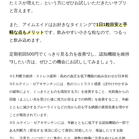
たミスが増えた」という方にぜひお試しいただきたいサプリ
と言えます。
また、アイムエイドはお好きなタイミングで
1日1粒目安と手
軽な点もメリット
です。飲みやすい小さな粒なので、つるっ
と飲み込めます。
定期初回500円でくっきり見る力を改善*2し、認知機能を維持
*3したい方は、ぜひこの機会にお試ししてみましょう。
※1 判断力維持・ストレス緩和・高めの血圧を低下機能の組み合わせが日本初
※2 ルテイン・ゼアキサンチンには、⾊のコントラスト感度（ぼやけやかすみ
の緩和により、くっきりとものを識別する⼒）を改善すること、光刺激からの
回復（まぶしい光を受けた後に視⼒が戻るまでの時間）を改善すること、年齢
とともに減少するブルーライトなどの光から⽬を守る網膜の⻩斑⾊素を増やす
ことが報告されています。
※3 ルテイン・ゼアキサンチンには、年齢とともに低下する認知機能の⼀部で
ある判断⼒（変化する 状況に応じて適切に対処したり、推論したりする能
⼒）、注意⼒（⼀つのことに集中したり、複数の物事に注意を向けられる能