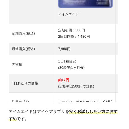
アイムエイド
定期初回：500円
定期初
定期購入(税込)
2回目以降：4,480円
2回目
通常購入(税込)
7,980円
5,400
1日1粒目安
1日1
内容量
(30粒/約1ヶ月分)
(62粒
約17円
約44
1日あたりの価格
(定期初回500円で計算)
(定期初
注目の成分
ルテイン、ゼアキサンチン、GABA
ルテイ
アイムエイドはアイケアサプリを
安くお試ししたい方におす
ルテイン配合量(1日分)
10mg
10mg
すめ
です。