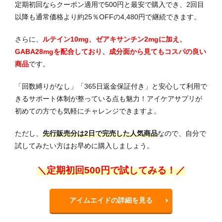
定期初回ならクーポン適用で500円と最安で購入でき、2回目
詳細を見る
公式サイト
以降も通常価格より約25％OFFの
4,480円で継続できます。
さらに、
ルテイン10mg、
ゼアキサンチン2mgに加え、
GABA28mgを配合しており、成分面から見てもコスパの良い
商品
です。
「回数縛りがなし」「365日返金保証付き」と安心して利用で
きるサポート体制が整っている点も魅力！アイケアサプリが
初めての方でも気軽にチャレンジできますよ。
ただし、
先行販売分は2日で完売した人気商品
なので、自分で
試してみたい方はお早めに購入しましょう。
＼定期初回500円で試してみる！／
アイムエイドの詳細を見る