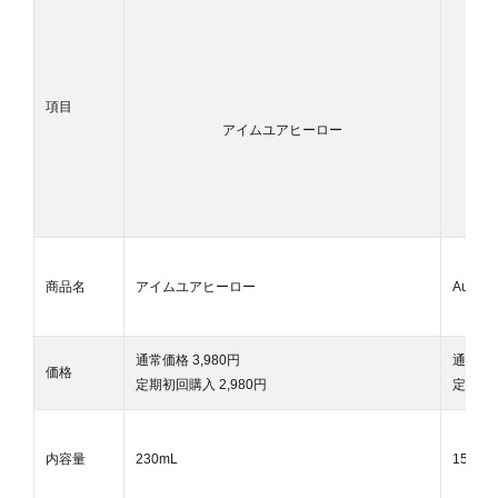
項目
アイムユアヒーロー
商品名
アイムユアヒーロー
Aure
通常価格 3,980円
通常価格
価格
定期初回購入 2,980円
定期初回
内容量
230mL
150mL