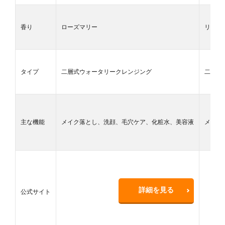
香り
ローズマリー
リフレ
タイプ
二層式ウォータリークレンジング
二層式
主な機能
メイク落とし、洗顔、毛穴ケア、化粧水、美容液
メイク
詳細を見る
公式サイト