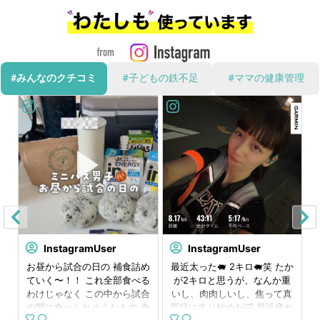
#みんなのクチコミ
#子どもの鉄不足
#ママの健康管理
InstagramUser
InstagramUser
⁡
お昼から試合の日の 補食詰め
最近太った🐖 2キロ🐖笑 たか
⁡
ていく〜！！ これ全部食べる
が2キロと思うが、なんか重
ん
わけじゃなく この中から試合
いし、肉肉しいし、焦って真
で
の間に食べられそうなもの 食
面目に走り始めた🤣 最近疲れ