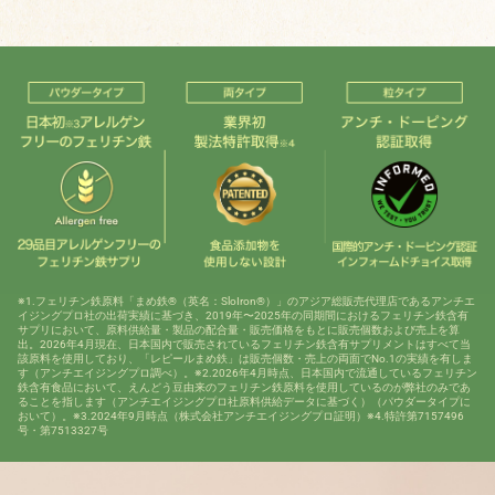
※1.フェリチン鉄原料「まめ鉄®（英名：SloIron®）」のアジア総販売代理店であるアンチエ
イジングプロ社の出荷実績に基づき、2019年〜2025年の同期間におけるフェリチン鉄含有
サプリにおいて、原料供給量・製品の配合量・販売価格をもとに販売個数および売上を算
出。2026年4月現在、日本国内で販売されているフェリチン鉄含有サプリメントはすべて当
該原料を使用しており、「レピールまめ鉄」は販売個数・売上の両面でNo.1の実績を有しま
す（アンチエイジングプロ調べ）。※2.2026年4月時点、日本国内で流通しているフェリチン
鉄含有食品において、えんどう豆由来のフェリチン鉄原料を使用しているのが弊社のみであ
ることを指します（アンチエイジングプロ社原料供給データに基づく）（パウダータイプに
おいて）。※3.2024年9月時点（株式会社アンチエイジングプロ証明）※4.特許第7157496
号・第7513327号