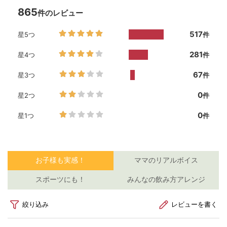
お
泣
⁡
か
ー
s
#
血
女
マ
保
学
児
ら
#