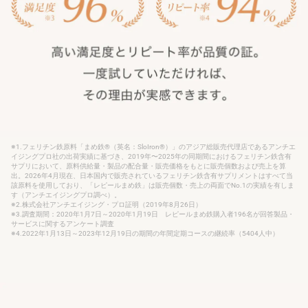
※1.フェリチン鉄原料「まめ鉄®（英名：SloIron®）」のアジア総販売代理店であるアンチエ
イジングプロ社の出荷実績に基づき、2019年〜2025年の同期間におけるフェリチン鉄含有
サプリにおいて、原料供給量・製品の配合量・販売価格をもとに販売個数および売上を算
出。2026年4月現在、日本国内で販売されているフェリチン鉄含有サプリメントはすべて当
該原料を使用しており、「レピールまめ鉄」は販売個数・売上の両面でNo.1の実績を有しま
す（アンチエイジングプロ調べ）。
※2.株式会社アンチエイジング・プロ証明（2019年8月26日）
※3.調査期間：2020年1月7日～2020年1月19日 レピールまめ鉄購入者196名が回答製品・
サービスに関するアンケート調査
※4.2022年1月13日～2023年12月19日の期間の年間定期コースの継続率（5404人中）