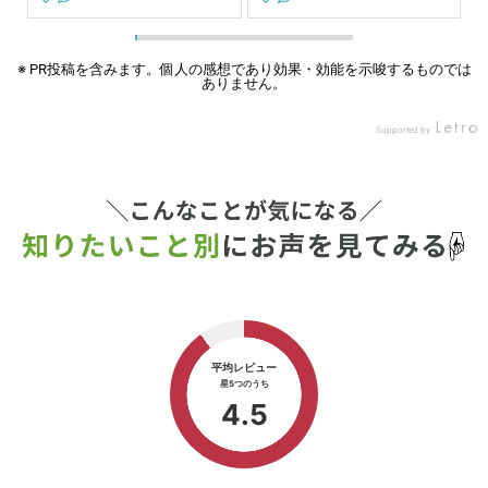
で
べてねというスタンス✨ 補食
切って、お菓子に夢中だった
、
は バスケでたくさん動いたカ
から、ちょっと走るだけじゃ
グ
ラダを 回復できるように ・
消費が追いつかなくなったみ
⁡
タンパク質 ・鉄分 ・糖質 を
たい😂 最近頑張って朝10キ
※ PR投稿を含みます。個人の感想であり効果・効能を示唆するものでは
ありません。
け
必ず入れるようにしてる！！
ロ走ってるよー🏃‍➡️ キロ6分
っ
バスケ男子、よく食べるけど
以内ぐらいでだけど🥹 ムラは
が
栄養偏りがちだから レピール
あるけど走ってる😂 今日は
Supported by
思
まめ鉄こっそり仕込んでるよ
朝走れなかったから夜ラン🌉
る
🫢 ほぼ味変わらないから 子
久々にキロ5’17で走ってみた
ご縁
どもにもバレてないよ✨ ハイ
が苦しいね😂 今までもこれ
ci
ライトに載せてるから 気にな
ぐらいが限界だったから、と
鉄
るママはチェックしてみてね
りあえず貧血前のタイムには
こ
💗 lepeelorganics_official #
戻れそうだ☺️ よかったよかっ
の
PR#lepeelorganics #レピー
た☺️ 鉄は大事😂 Instagram
も
ルまめ鉄 #ミニバスママ#補
の広告で知った、レピールま
る
食
め鉄 高いけど…効いた😊✨ #
歳
ランニング #on クラウドモ
で
ンスター2 #ランニング好き
⁡
と繋がりたい #レピールまめ
メ
鉄
バ
り
う
の
牛