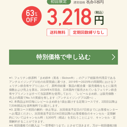
特別価格で申し込む
※1. フェリチン鉄原料「まめ鉄®（英名：SloIron®）」のアジア総販売代理店である
アンチエイジングプロ社の出荷実績に基づき、2019年〜2025年の同期間におけるフ
ェリチン鉄含有サプリにおいて、原料供給量・製品の配合量・販売価格をもとに販売
個数および売上を算出。2026年4月現在、日本国内で販売されているフェリチン鉄含
有サプリメントはすべて当該原料を使用しており、「レピールまめ鉄」は販売個数・
売上の両面でNo.1の実績を有します（アンチエイジングプロ調べ）。
※2. 本商品は30日毎にレピールまめ鉄を1袋お届けする定期コースです。2回目以降は
7,538(税込)を送料無料でお届けします。
※3. 定期コース初回の解約・休止等は、次回発送予定日の7日前までにお客様センター
へお電話ください。次回発送予定日の6日前以降のお客様都合のキャンセル・定期解
約についてはキャンセル料：3,300円（税込）を支払うことにより、キャンセル・定
期解約することができます。
※4. 初回価格での購入は『一世帯様1つまで』とさせて頂きます。万が一初回価格2個